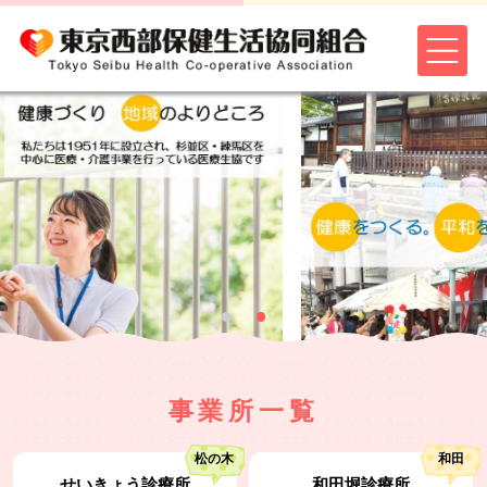
事業所一覧
松の木
和田
せいきょう診療所
和田堀診療所