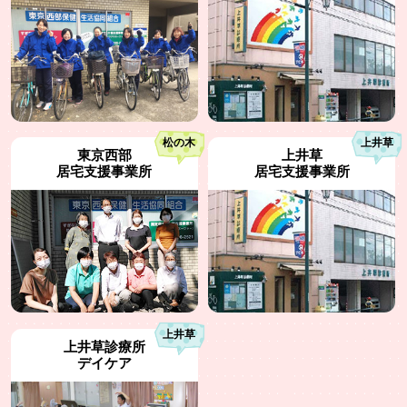
糖尿病、リハビリ、訪問診療、
各種健診、予防接種、柔道整復
休診日：日曜・祝祭日
TEL：03-6913-6825
TEL：03-5303-6561
松の木
上井草
住 所：杉並区今川3‐30‐10 上井
住 所：杉並区今川3-30-10
東京西部
上井草
草診ビル5F
居宅支援事業所
居宅支援事業所
TEL：03-5311-3484
TEL：03-5306-2521
上井草
住 所：杉並区今川3-30-10
住 所：杉並区梅里2-21-1 日新ビ
上井草診療所
ル1F
デイケア