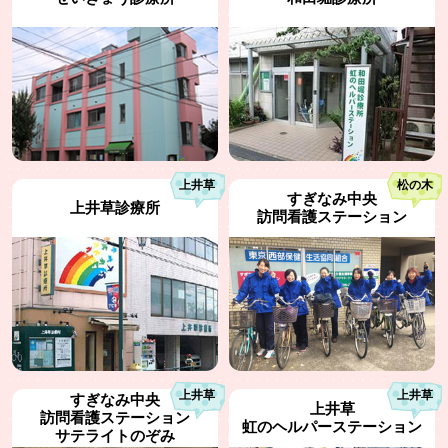
TEL：03-3313-7365
TEL：03-3381-6840
上井草
松の木
住 所：杉並区松ノ木3-23-8
住 所：杉並区和田2-42-5
すぎなみ中央
上井草診療所
診療科：内科、小児科、整形外科、
診療科：内科、小児科、整形外科、
訪問看護ステーション
心療内科、循環器内科、リハビリ、
漢方、リハビリ、訪問診療、
訪問診療、各種健診、予防接種
各種健診、予防接種、柔道整復
休診日：日曜・祝祭日
休診日：日曜・祝祭日
TEL：03-3395-2400
TEL：03-5305-4841
上井草
上井草
すぎなみ中央
住 所：杉並区今川3-30-10
住 所：杉並区梅里2-21-1 日新ビ
上井草
訪問看護ステーション
ル1F
診療科：内科、小児科、整形外科、
虹のヘルパーステーション
サテライトのぞみ
循環器内科、消化器内科、胃カメラ、