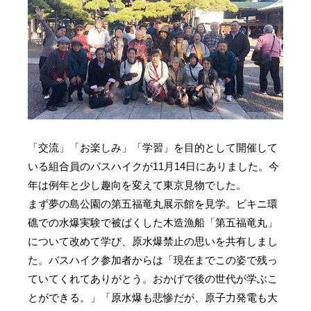
「交流」「お楽しみ」「学習」を目的として開催して
いる組合員のバスハイクが11月14日にありました。今
年は例年と少し趣向を変えて東京見物でした。
まず夢の島公園の第五福竜丸展示館を見学。ビキニ環
礁での水爆実験で被ばくした木造漁船「第五福竜丸」
について改めて学び、原水爆禁止の思いを共有しまし
た。バスハイク参加者からは「現在までこの姿で残っ
ていてくれてありがとう。おかげで後の世代が学ぶこ
とができる。」「原水爆も悲惨だが、原子力発電も大